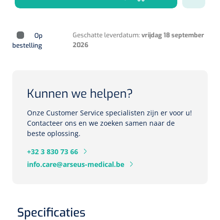
Herbruikbare curetten
Laser chirurgie
Massagetherapie
Holters
Geschatte leverdatum:
vrijdag 18 september
Op
Biopsie punch
Surgical suction
2026
bestelling
ECG's
Ouderen Comfortzorg
Verpleegdekens
Spirometers
Warmtetherapie
Kunnen we helpen?
Dopplers
Onze Customer Service specialisten zijn er voor u!
Fixatiemateriaal
Foetale dopplers
Contacteer ons en we zoeken samen naar de
beste oplossing.
Positioneringsmateriaal
Vasculaire dopplers
+32 3 830 73 66
Aangepaste kledij
info.care@arseus-medical.be
Foetale en Vasculaire dopplers
Diversen
Lichtdiagnostiek
Specificaties
Verzwaringsdekens
Colposcopen