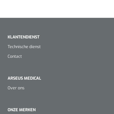
Koffiebekers
Badkamerhulpmiddelen
Doucherolstoelen
KLANTENDIENST
Douchestoelen
Technische dienst
Diversen badkamerhulpmiddelen
Contact
Doucheramen
ARSEUS MEDICAL
Douchebrancard
Over ons
Wandbeugels
Toiletstoelen
ONZE MERKEN
Deb Stoko
1541357