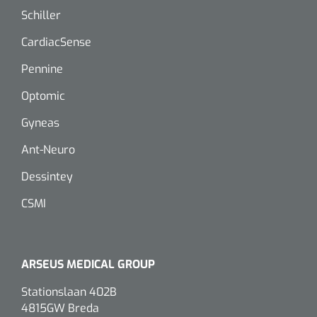
Dispenser Deb transparant - wit - chroom - 1 st
Douchetabouretten
Schiller
CardiacSense
Toiletverhogers
Pennine
Toiletbeugels
Optomic
Gyneas
Transferhulpmiddelen
Glijzeilen
Ant-Neuro
Dessintey
Draaischijven
CSMI
ARSEUS MEDICAL GROUP
Stationslaan 402B
4815GW Breda