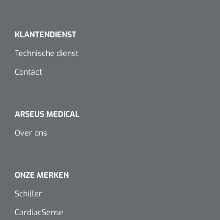
Koffiebekers
KLANTENDIENST
Badkamerhulpmiddelen
Technische dienst
Doucherolstoelen
Contact
Douchestoelen
Diversen badkamerhulpmiddelen
ARSEUS MEDICAL
Doucheramen
Over ons
Douchebrancard
ONZE MERKEN
Wandbeugels
Schiller
Toiletstoelen
CardiacSense
Deb Stoko
1541357