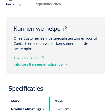
september 2026
bestelling
Herbruikbare curetten
Laser chirurgie
Massagetherapie
Holters
Biopsie punch
Surgical suction
ECG's
Ouderen Comfortzorg
Kunnen we helpen?
Verpleegdekens
Spirometers
Onze Customer Service specialisten zijn er voor u!
Contacteer ons en we zoeken samen naar de
Warmtetherapie
beste oplossing.
Dopplers
Fixatiemateriaal
+32 3 830 73 66
Foetale dopplers
info.care@arseus-medical.be
Positioneringsmateriaal
Vasculaire dopplers
Aangepaste kledij
Foetale en Vasculaire dopplers
Specificaties
Diversen
Lichtdiagnostiek
Merk
Nopa
Verzwaringsdekens
Colposcopen
Product afmetingen
L 14.5 cm