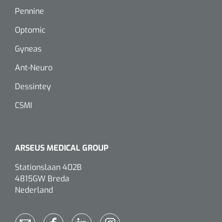
Dispenser Deb transparant - wit - chroom - 1 st
Douchetabouretten
Pennine
Optomic
Toiletverhogers
Gyneas
Toiletbeugels
Ant-Neuro
Dessintey
Transferhulpmiddelen
Glijzeilen
CSMI
Draaischijven
ARSEUS MEDICAL GROUP
Stationslaan 402B
4815GW Breda
Nederland