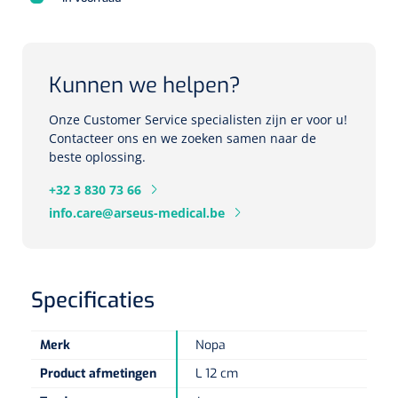
Herbruikbare curetten
Laser chirurgie
Massagetherapie
Holters
Biopsie punch
Surgical suction
Kunnen we helpen?
ECG's
Ouderen Comfortzorg
Verpleegdekens
Onze Customer Service specialisten zijn er voor u!
Spirometers
Contacteer ons en we zoeken samen naar de
beste oplossing.
Warmtetherapie
Dopplers
+32 3 830 73 66
Fixatiemateriaal
Foetale dopplers
info.care@arseus-medical.be
Positioneringsmateriaal
Vasculaire dopplers
Aangepaste kledij
Specificaties
Foetale en Vasculaire dopplers
Diversen
Merk
Nopa
Lichtdiagnostiek
Product afmetingen
L 12 cm
Verzwaringsdekens
Colposcopen