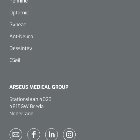
Pennine
Douchetabouretten
Optomic
Toiletverhogers
Gyneas
Toiletbeugels
Ant-Neuro
Dessintey
Transferhulpmiddelen
CSMI
Glijzeilen
Draaischijven
ARSEUS MEDICAL GROUP
Stationslaan 402B
4815GW Breda
Nederland