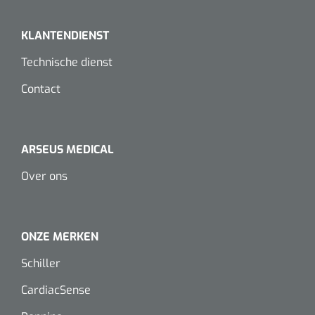
Koffiebekers
KLANTENDIENST
Badkamerhulpmiddelen
Technische dienst
Doucherolstoelen
Contact
Douchestoelen
ARSEUS MEDICAL
Diversen badkamerhulpmiddelen
Over ons
Doucheramen
Douchebrancard
ONZE MERKEN
Wandbeugels
Schiller
CardiacSense
Toiletstoelen