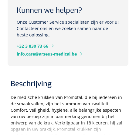
Herbruikbare curetten
Laser chirurgie
Kunnen we helpen?
Massagetherapie
Holters
Onze Customer Service specialisten zijn er voor u!
Biopsie punch
Surgical suction
Contacteer ons en we zoeken samen naar de
ECG's
Ouderen Comfortzorg
beste oplossing.
Verpleegdekens
Spirometers
+32 3 830 73 66
info.care@arseus-medical.be
Warmtetherapie
Dopplers
Fixatiemateriaal
Foetale dopplers
Beschrijving
Positioneringsmateriaal
Vasculaire dopplers
De medische krukken van Promotal, die bij iedereen in
Aangepaste kledij
Foetale en Vasculaire dopplers
de smaak vallen, zijn het summum van kwaliteit.
Comfort, veiligheid, hygiëne, alle belangrijke aspecten
Diversen
van uw beroep zijn in aanmerking genomen bij het
Lichtdiagnostiek
ontwerp van de kruk. Verkrijgbaar in 18 kleuren, hij zal
opgaan in uw praktijk. Promotal krukken zijn
Verzwaringsdekens
Colposcopen
verkrijgbaar in verschillende maten*, passend bij uw