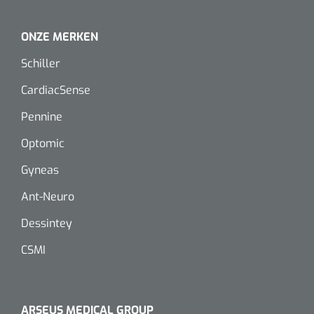
Dispenser Deb transparant - wit - chroom - 1 st
Douchetabouretten
ONZE MERKEN
Toiletverhogers
Schiller
Toiletbeugels
CardiacSense
Pennine
Transferhulpmiddelen
Optomic
Glijzeilen
Gyneas
Draaischijven
Ant-Neuro
Dessintey
CSMI
ARSEUS MEDICAL GROUP