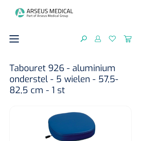
hoofdinhoud
Tabouret 926 - aluminium
onderstel - 5 wielen - 57,5-
Fysiotherapie & Revalidatie
SLUITEN
82,5 cm - 1 st
FILTEREN
Incontinentiezorg
Functionele revalidatie
Hand/arm revalidatie
Instrumenten
Eenmalige sondes
ZOEKRESULTATEN
Gangrevalidatie
Nelatonsondes
ADL & Comfortzorg
Klemmen
Vrouwensondes
Analytische revalidatie