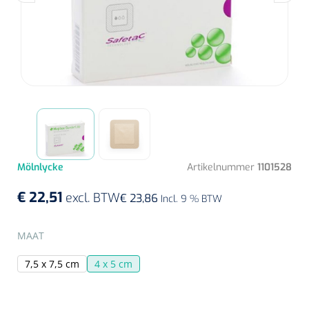
EHBO & Reanimatie
Tangen
Neonatale comfortzorg
Isokinetische training
Uterustangen
Kangaroo Care
Infrastructuur
Reanimatie
Babyverzorging
Defibrillatoren
Specula
Behandeling
Medisch kabinet
Vaginale specula
Oogbescherming
Monitoren/defibrillatoren
Onderzoekstafels
Diagnose
Huid
Ondersteuningsmateriaal
Hartmassage
Hysterometers
Cryotherapie
Toebehoren mortuarium
Monitoring
Echografie
Mölnlycke
Artikelnummer
1101528
Diverse instrumenten
Echografen
Algemene comfortzorg
Gyneas
1518857
Maagsondes
Chirurgie
Accessoires monitoring
Cusco speculum - small/virgin - wit - diam. 20 mm - 1 x
Allerlei
€ 22,51
excl. BTW
Beauty care
€ 23,86
Incl. 9 % BTW
100 st
Toebehoren Echografie
Gynaecologische aandoeningen
Laparoscopische chirurgie
Lichttherapie
Scharen
SELECTEER
MAAT
NL
Luchtwegen
Cardiorespiratoir
Thoraxdrainage systeem
7,5 x 7,5 cm
4 x 5 cm
Aromatherapie
Curetten & Biopsie punch
Aspratie
Bloeddrukmeters
Wegwerp curetten
Postoperatieve steunverbanden
Warmtetherapie
Ergometers