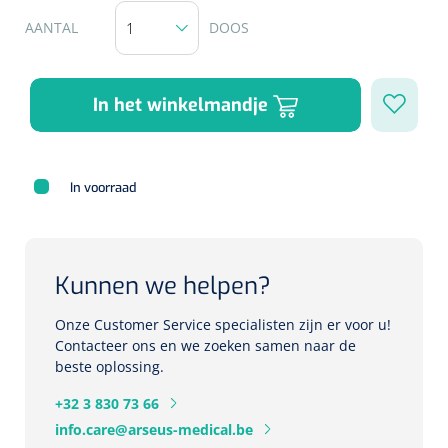
Herbruikbare curetten
Laser chirurgie
AANTAL
DOOS
Massagetherapie
Holters
Biopsie punch
Surgical suction
ECG's
Ouderen Comfortzorg
In het winkelmandje
Verpleegdekens
Spirometers
Warmtetherapie
In voorraad
Dopplers
Fixatiemateriaal
Foetale dopplers
Kunnen we helpen?
Positioneringsmateriaal
Vasculaire dopplers
Onze Customer Service specialisten zijn er voor u!
Aangepaste kledij
Foetale en Vasculaire dopplers
Contacteer ons en we zoeken samen naar de
beste oplossing.
Diversen
Lichtdiagnostiek
+32 3 830 73 66
info.care@arseus-medical.be
Verzwaringsdekens
Colposcopen