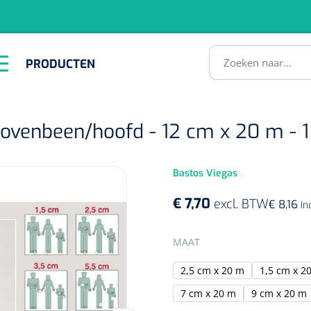
RODUCTEN
PRODUCTEN
Instrumenten
ADL &
EHBO &
Infrastructuu
Comfortzorg
Reanimatie
SULTATEN
bovenbeen/hoofd - 12 cm x 20 m - 1
Bastos Viegas
€ 7,70
excl. BTW
€ 8,16
In
SELECTEER
MAAT
1518857
2,5 cm x 20 m
1,5 cm x 2
lum - small/virgin
. 20 mm - 1 x 100 st
7 cm x 20 m
9 cm x 20 m