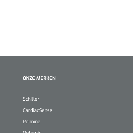
1620365
Evenup Sole - L
Nopa
st
Tang Colli
1007140
D™ silk
ONZE MERKEN
 3/0 - 16 mm - 75
- 1 st
Mölnlycke
Mölnlycke
1010460
Mepilex 
Schiller
Mesalt® zoutverband - 7,5 x
23 cm - 1
7,5 cm - steriel - 30 st
CardiacSense
Pennine
Optomic