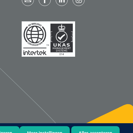
Qualiteam
1625789
RUBAN - breukband 4 banden
- 27 cm - L - 1 st
1016111
d schaar - gebogen -
omp - 14 cm - 1 st
igeren
Meer instellingen
Alles accepteren