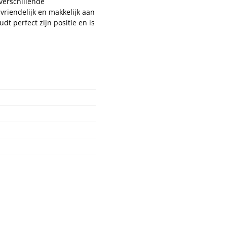
verschillende
vriendelijk en makkelijk aan
t perfect zijn positie en is
 Klasse I
Nopa
1208566
Hysterometer Sims - niet
plooibaar - 32 cm - 1 st