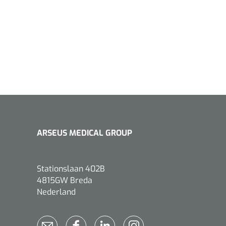
1533499
n clip - 13 cm - 1 st
Gyneas
1518880
ARSEUS MEDICAL GROUP
Endobiopsie - standaard
model CH9 - 1 x 25 st
1104114
border sacrum - 23 x
Stationslaan 402B
 x 5 st
4815GW Breda
Nederland