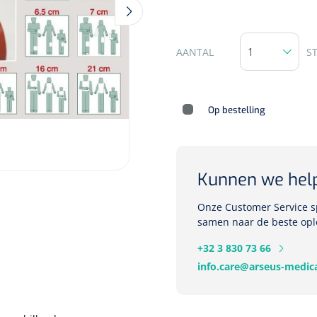
AANTAL
S
Deb Stoko
Dispense
wit - chr
Op bestelling
Nopa
1207664
Vaatklem Pean - zonder
tanden - gebogen - 14 cm - 1 st
Kunnen we hel
Onze Customer Service sp
samen naar de beste opl
+32 3 830 73 66
info.care@arseus-medica