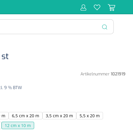
r
Behandeling
Diagnose
Monitoring
Chirurgie
SLUITEN
 st
Artikelnummer
1021919
cl. 9 % BTW
0 m
6,5 cm x 20 m
3,5 cm x 20 m
5,5 x 20 m
12 cm x 10 m