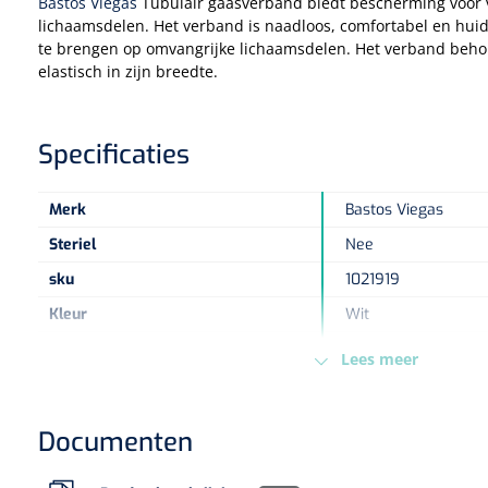
Bastos Viegas
Tubulair gaasverband biedt bescherming voor 
lichaamsdelen. Het verband is naadloos, comfortabel en huid
te brengen op omvangrijke lichaamsdelen. Het verband behoud
elastisch in zijn breedte.
Specificaties
Merk
Bastos Viegas
Steriel
Nee
sku
1021919
Kleur
Wit
Maat
12 cm x 10 m
Lees meer
Type verpakking
Stuk
Europese Regelgeving
MDR - 2017/745/EU -
Documenten