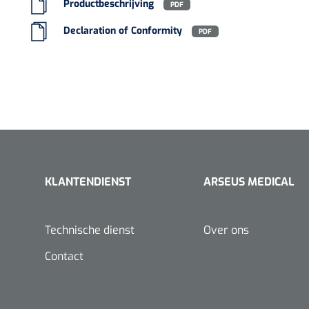
Productbeschrijving
PDF
VACOped - 
Declaration of Conformity
(44-46) - 1 
PDF
PERMA-HAN
KLANTENDIENST
ARSEUS MEDICAL
hechtdraad
cm - FW502 
Technische dienst
Over ons
Contact