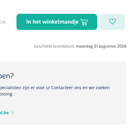
In het winkelmandje
TUK
1541357
r Deb transparant -
oom - 1 st
Geschatte leverdatum:
maandag 31 augustus 2026
pen?
ecialisten zijn er voor u! Contacteer ons en we zoeken
ossing.
l.be