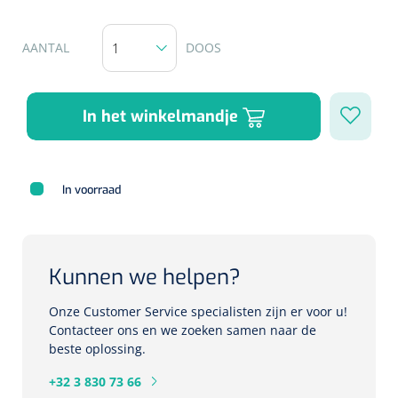
Herbruikbare curetten
Laser chirurgie
Massagetherapie
Holters
AANTAL
DOOS
Biopsie punch
Surgical suction
ECG's
Ouderen Comfortzorg
In het winkelmandje
Verpleegdekens
Spirometers
Warmtetherapie
Dopplers
In voorraad
Fixatiemateriaal
Foetale dopplers
Positioneringsmateriaal
Vasculaire dopplers
Kunnen we helpen?
Aangepaste kledij
Foetale en Vasculaire dopplers
Onze Customer Service specialisten zijn er voor u!
Contacteer ons en we zoeken samen naar de
Diversen
beste oplossing.
Lichtdiagnostiek
+32 3 830 73 66
Verzwaringsdekens
Colposcopen