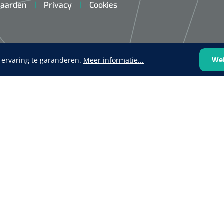
aarden
Privacy
Cookies
We
 ervaring te garanderen.
Meer informatie...
VOLTRA
1624428
1539440
VOLTRA I - Travel Suitcase -
efix transparent -
Strap Mount Layout
Mölnlycke
1 x 25 st
Schoenov
35 g/m² -
‹
1
2
3
4
5