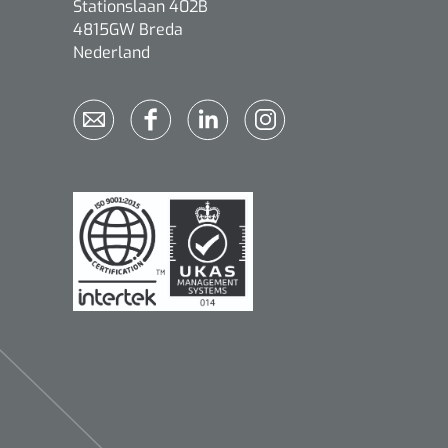
Stationslaan 402B
4815GW Breda
Nederland
Qualiteam
1625789
RUBAN - breukband 4 banden
- 27 cm - L - 1 st
1016111
d schaar - gebogen -
omp - 14 cm - 1 st