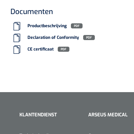
Type verpakking
Doos
VACOped - 
Documenten
(44-46) - 1 
Europese Regelgeving
MDR - 2017/745/EU - K
Productbeschrijving
PDF
Declaration of Conformity
PDF
CE certificaat
PDF
PERMA-HAN
hechtdraad
cm - FW502 
KLANTENDIENST
ARSEUS MEDICAL