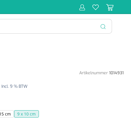
r
Behandeling
Diagnose
Monitoring
Chirurgie
SLUITEN
Artikelnummer
1014931
9
Incl. 9 % BTW
 15 cm
9 x 10 cm