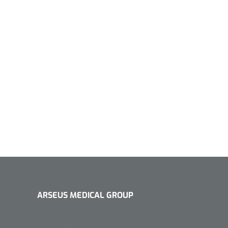
1533499
n clip - 13 cm - 1 st
Gyneas
1518880
Endobiopsie - standaard
model CH9 - 1 x 25 st
1104114
border sacrum - 23 x
 x 5 st
ARSEUS MEDICAL GROUP