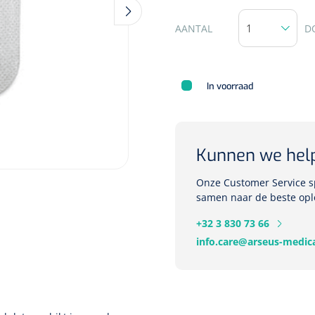
AANTAL
D
Deb Stoko
Dispense
In voorraad
wit - chr
Nopa
1207664
Kunnen we hel
Vaatklem Pean - zonder
tanden - gebogen - 14 cm - 1 st
Onze Customer Service sp
samen naar de beste opl
+32 3 830 73 66
info.care@arseus-medica