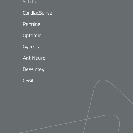
Schiller
CardiacSense
Pennine
Optomic
Gyneas
Mölnlycke
1603705
Mepilex® Ag - 20 x 50 cm - 2
Ant-Neuro
st
Dessintey
CSMI
Griffioen
Standaar
stomp/st
1572568
 schaar TUC recht
rp - 14,5 cm / 1 st