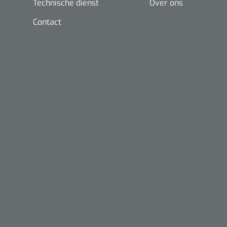
Technische dienst
Over ons
Contact
Nopa
Metzenbaum
scherp sche