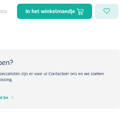
In het winkelmandje
OOS
1541357
r Deb transparant -
oom - 1 st
pen?
ecialisten zijn er voor u! Contacteer ons en we zoeken
ossing.
l.be