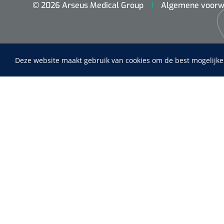
© 2026 Arseus Medical Group
Algemene voorw
Deze website maakt gebruik van cookies om de best mogelijke
Maimed
Home
MaiMed-por
Fysiotherapie & Revalidatie
15 x 9 cm - 
Incontinentiezorg
Instrumenten
ADL & Comfortzorg
EHBO & Reanimatie
Infrastructuur
Behandeling
Diagnose