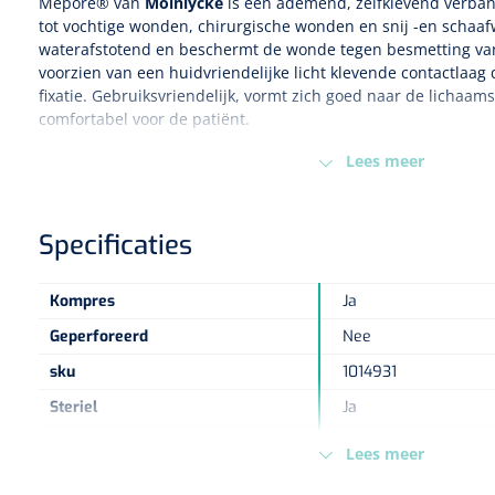
Mepore® van
Mölnlycke
is een ademend, zelfklevend verband
tot vochtige wonden, chirurgische wonden en snij -en schaaf
waterafstotend en beschermt de wonde tegen besmetting va
voorzien van een huidvriendelijke licht klevende contactlaag 
fixatie. Gebruiksvriendelijk, vormt zich goed naar de lichaam
comfortabel voor de patiënt.
Voordelen
Lees meer
Huidvriendelijke kleefstof op waterbasis voor zachte beves
het verband
Specificaties
Vormt zich goed naar de lichaamscontouren en is comforta
Absorbeert bloed en exsudaat
Waterafstotend, dekt de wonde af en beschermt tegen verv
Kompres
Ja
De polyacrylaat kleeflaag op waterbasis garandeert een veil
Geperforeerd
Nee
sku
1014931
Steriel
Ja
Kleur
Wit
Lees meer
Maat
9 x 10 cm