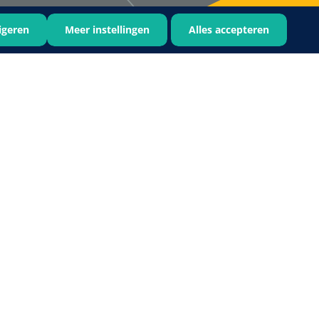
igeren
Meer instellingen
Alles accepteren
Bastos Viegas
1001396
Absorberende kompressen -
steriel - 20 x 20 cm - 1 x 30 st
1016397
ertrek - non woven -
 wit - 1 x 400 st
›
6
7