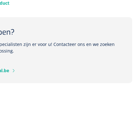
oduct
1541357
pen?
r Deb transparant -
oom - 1 st
ecialisten zijn er voor u! Contacteer ons en we zoeken
ossing.
l.be