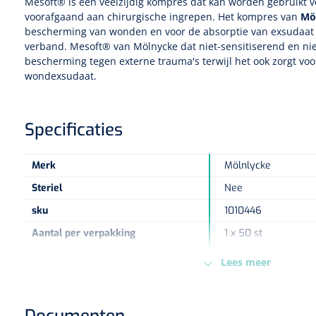
Mesoft® is een veelzijdig kompres dat kan worden gebruikt v
voorafgaand aan chirurgische ingrepen. Het kompres van
Mö
bescherming van wonden en voor de absorptie van exsudaat b
verband. Mesoft® van
Mölnycke
dat niet-sensitiserend en nie
bescherming tegen externe trauma's terwijl het ook zorgt voo
wondexsudaat.
Specificaties
Merk
Mölnlycke
Steriel
Nee
sku
1010446
Aantal per verpakking
1 x 50 st
Maat
23 x 30 cm
Lees meer
Type verpakking
Doos
Europese Regelgeving
MDR - 2017/745/EU -