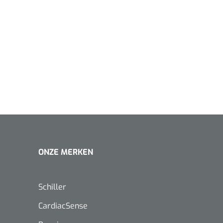
1620365
Evenup Sole - L
Nopa
st
Tang Colli
1007140
D™ silk
 3/0 - 16 mm - 75
- 1 st
ONZE MERKEN
Mölnlycke
Mölnlycke
1010460
Mepilex 
Mesalt® zoutverband - 7,5 x
23 cm - 1
7,5 cm - steriel - 30 st
Schiller
CardiacSense