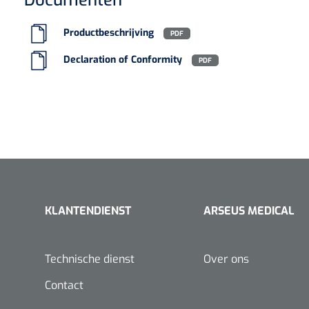
Documenten
VACOped - 
(44-46) - 1 
Productbeschrijving
PDF
Declaration of Conformity
PDF
PERMA-HAN
hechtdraad
cm - FW502 
KLANTENDIENST
ARSEUS MEDICAL
Technische dienst
Over ons
Contact