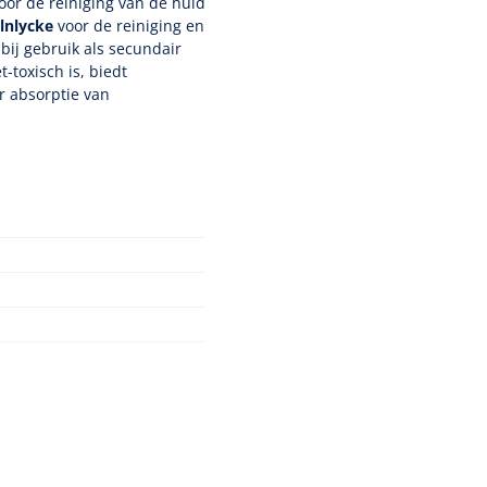
oor de reiniging van de huid
lnlycke
voor de reiniging en
ij gebruik als secundair
t-toxisch is, biedt
r absorptie van
Nopa
1208566
Hysterometer Sims - niet
 Klasse I
plooibaar - 32 cm - 1 st