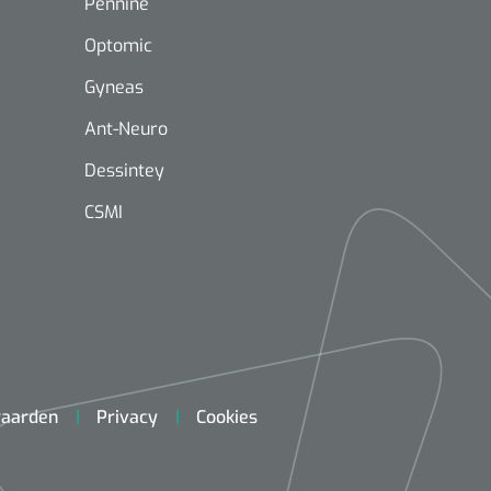
Pennine
Optomic
Gyneas
Ant-Neuro
Dessintey
Mölnlycke
1603705
Mepilex® Ag - 20 x 50 cm - 2
CSMI
st
Griffioen
Standaar
stomp/st
1572568
 schaar TUC recht
aarden
Privacy
Cookies
rp - 14,5 cm / 1 st