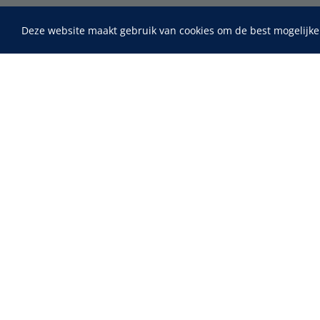
Deze website maakt gebruik van cookies om de best mogelijke
Home
Fysiotherapie & Revalidatie
Incontinentiezorg
Maimed
MaiMed-por
Instrumenten
15 x 9 cm - 
ADL & Comfortzorg
EHBO & Reanimatie
Infrastructuur
Behandeling
Diagnose
Monitoring
Chirurgie