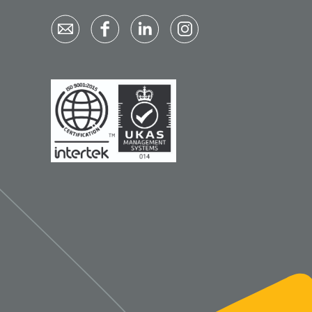
Qualiteam
1625789
RUBAN - breukband 4 banden
- 27 cm - L - 1 st
1016111
d schaar - gebogen -
omp - 14 cm - 1 st