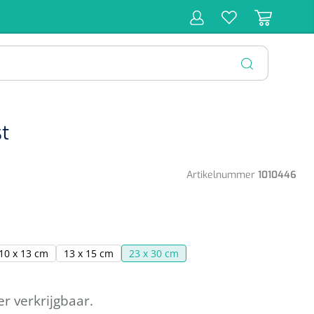
r
Behandeling
Diagnose
Monitoring
Chirurgie
SLUITEN
t
Artikelnummer
1010446
10 x 13 cm
13 x 15 cm
23 x 30 cm
er verkrijgbaar.