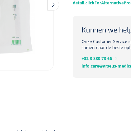
detail.clickForAlternativePr
Deb Stoko
Kunnen we hel
Dispense
wit - chr
Onze Customer Service sp
samen naar de beste opl
+32 3 830 73 66
Nopa
1207664
Vaatklem Pean - zonder
info.care@arseus-medica
tanden - gebogen - 14 cm - 1 st