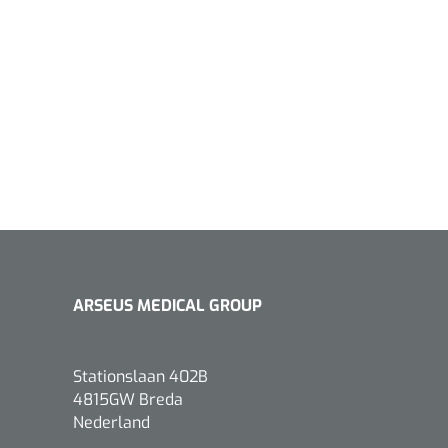
1533499
n clip - 13 cm - 1 st
Gyneas
1518880
Endobiopsie - standaard
model CH9 - 1 x 25 st
ARSEUS MEDICAL GROUP
1104114
border sacrum - 23 x
 x 5 st
Stationslaan 402B
4815GW Breda
Nederland