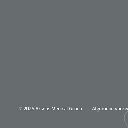
Nopa
Metzenbaum
© 2026 Arseus Medical Group
Algemene voorw
scherp sche