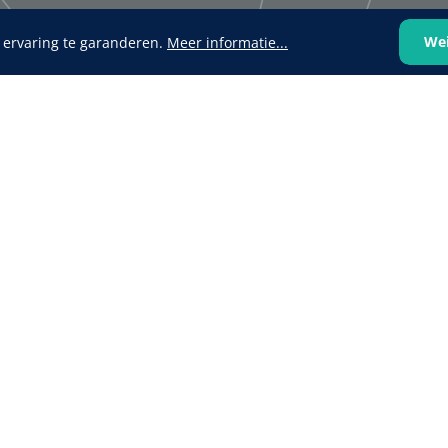
We
 ervaring te garanderen.
Meer informatie...
VOLTRA
1624428
1539440
VOLTRA I - Travel Suitcase -
efix transparent -
Strap Mount Layout
Mölnlycke
1 x 25 st
Schoenov
35 g/m² -
‹
1
2
3
4
5