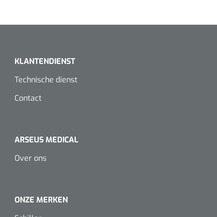
Koffiebekers
Badkamerhulpmiddelen
Doucherolstoelen
KLANTENDIENST
Douchestoelen
Technische dienst
Contact
Diversen badkamerhulpmiddelen
Doucheramen
ARSEUS MEDICAL
Douchebrancard
Over ons
Wandbeugels
ONZE MERKEN
Toiletstoelen
Deb Stoko
1541357