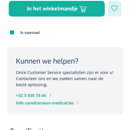
Herbruikbare curetten
Laser chirurgie
In het winkelmandje
Massagetherapie
Holters
Biopsie punch
Surgical suction
ECG's
Ouderen Comfortzorg
In voorraad
Verpleegdekens
Spirometers
Warmtetherapie
Kunnen we helpen?
Dopplers
Fixatiemateriaal
Foetale dopplers
Onze Customer Service specialisten zijn er voor u!
Contacteer ons en we zoeken samen naar de
Positioneringsmateriaal
Vasculaire dopplers
beste oplossing.
+32 3 830 73 66
Aangepaste kledij
Foetale en Vasculaire dopplers
info.care@arseus-medical.be
Diversen
Lichtdiagnostiek
Verzwaringsdekens
Colposcopen