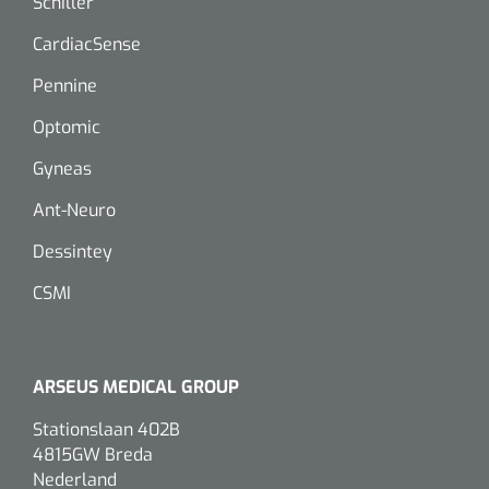
Schiller
Dispenser Deb transparant - wit - chroom - 1 st
Douchetabouretten
CardiacSense
Toiletverhogers
Pennine
Toiletbeugels
Optomic
Gyneas
Transferhulpmiddelen
Ant-Neuro
Glijzeilen
Dessintey
Draaischijven
CSMI
ARSEUS MEDICAL GROUP
Stationslaan 402B
4815GW Breda
Nederland