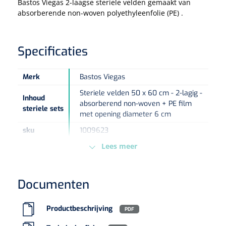
Bastos Viegas 2-laagse steriele velden gemaakt van
absorberende non-woven polyethyleenfolie (PE) .
Eethulpmiddelen
Urologie
Bestek
Specificaties
Eetplateau's
Merk
Bastos Viegas
Onderleggers
Steriele velden 50 x 60 cm - 2-lagig -
Inhoud
absorberend non-woven + PE film
steriele sets
Slabben
met opening diameter 6 cm
Nopa
1207664
Vaatklem Pean - zonder tanden - gebogen - 14 cm - 1 st
sku
1009623
Borden
Lees meer
Steriel
Ja
Blister
nvt
Drinkhulpmiddelen
Maat
50 x 60 cm
Documenten
Opzetstukken voor bekers
Sterilisatie
Ethyleen oxide
methode
Productbeschrijving
PDF
Bekers
Type