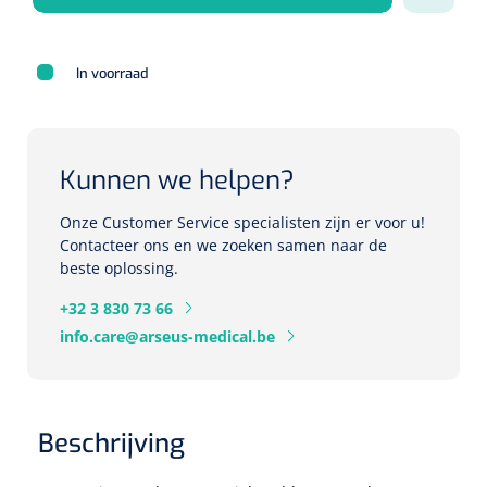
Herbruikbare curetten
Laser chirurgie
Massagetherapie
Holters
In voorraad
Biopsie punch
Surgical suction
ECG's
Ouderen Comfortzorg
Verpleegdekens
Spirometers
Kunnen we helpen?
Warmtetherapie
Onze Customer Service specialisten zijn er voor u!
Dopplers
Contacteer ons en we zoeken samen naar de
Fixatiemateriaal
Foetale dopplers
beste oplossing.
Positioneringsmateriaal
+32 3 830 73 66
Vasculaire dopplers
info.care@arseus-medical.be
Aangepaste kledij
Foetale en Vasculaire dopplers
Diversen
Lichtdiagnostiek
Beschrijving
Verzwaringsdekens
Colposcopen