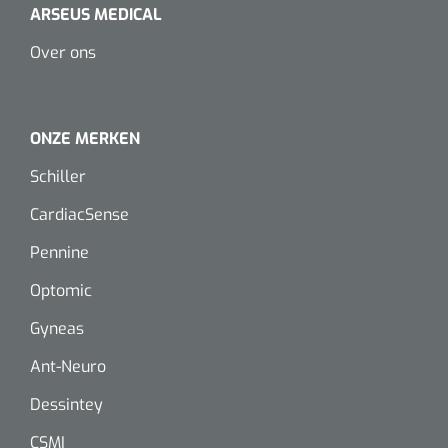
Dispenser Deb transparant - wit - chroom - 1 st
ARSEUS MEDICAL
Douchetabouretten
Over ons
Toiletverhogers
Toiletbeugels
ONZE MERKEN
Schiller
Transferhulpmiddelen
Glijzeilen
CardiacSense
Pennine
Draaischijven
Optomic
Gyneas
Ant-Neuro
Dessintey
CSMI