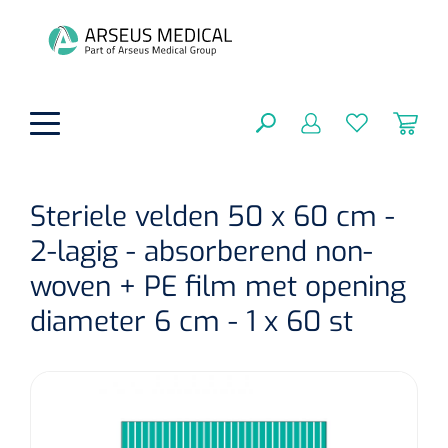
hoofdinhoud
Steriele velden 50 x 60 cm -
2-lagig - absorberend non-
Fysiotherapie & Revalidatie
SLUITEN
woven + PE film met opening
FILTEREN
Incontinentiezorg
Functionele revalidatie
diameter 6 cm - 1 x 60 st
Hand/arm revalidatie
Instrumenten
Eenmalige sondes
ZOEKRESULTATEN
Gangrevalidatie
Nelatonsondes
ADL & Comfortzorg
Klemmen
Vrouwensondes
Analytische revalidatie