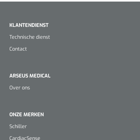
Dispenser Deb transparant - wit - chroom - 1 st
Douchetabouretten
Toiletverhogers
KLANTENDIENST
Toiletbeugels
Technische dienst
Contact
Transferhulpmiddelen
Glijzeilen
ARSEUS MEDICAL
Draaischijven
Over ons
ONZE MERKEN
Schiller
CardiacSense