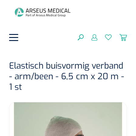
hoofdinhoud
Elastisch buisvormig verband
- arm/been - 6,5 cm x 20 m -
Fysiotherapie & Revalidatie
SLUITEN
1 st
FILTEREN
Incontinentiezorg
Functionele revalidatie
Hand/arm revalidatie
Instrumenten
Eenmalige sondes
ZOEKRESULTATEN
Gangrevalidatie
Nelatonsondes
ADL & Comfortzorg
Klemmen
Vrouwensondes
Analytische revalidatie