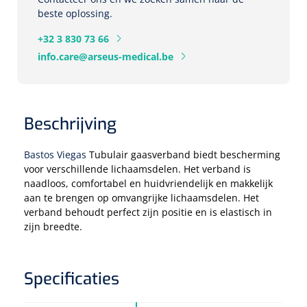
beste oplossing.
Eethulpmiddelen
Urologie
+32 3 830 73 66
Bestek
info.care@arseus-medical.be
Eetplateau's
Beschrijving
Onderleggers
Slabben
Bastos Viegas
Tubulair gaasverband biedt bescherming
Nopa
1207664
voor verschillende lichaamsdelen. Het verband is
Vaatklem Pean - zonder tanden - gebogen - 14 cm - 1 st
naadloos, comfortabel en huidvriendelijk en makkelijk
Borden
aan te brengen op omvangrijke lichaamsdelen. Het
verband behoudt perfect zijn positie en is elastisch in
zijn breedte.
Drinkhulpmiddelen
Opzetstukken voor bekers
Specificaties
Bekers