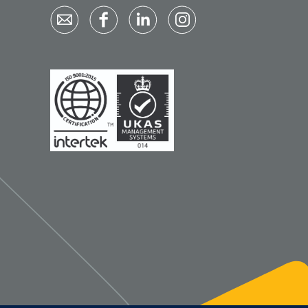
Qualiteam
1625789
RUBAN - breukband 4 banden
- 27 cm - L - 1 st
1016111
d schaar - gebogen -
omp - 14 cm - 1 st