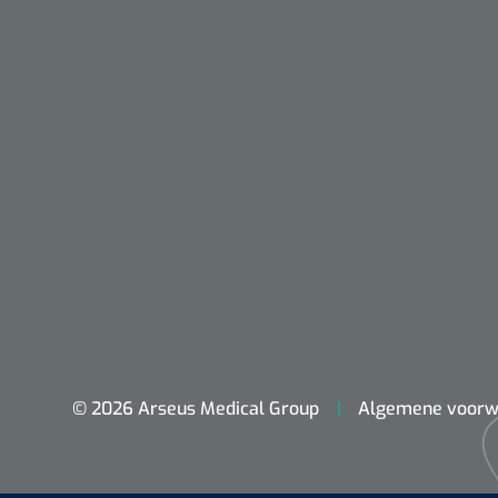
Nopa
Metzenbaum
© 2026 Arseus Medical Group
Algemene voorw
scherp sche