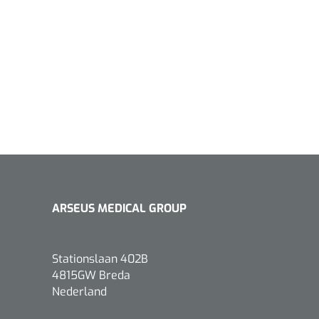
1533499
n clip - 13 cm - 1 st
Gyneas
1518880
Endobiopsie - standaard
ARSEUS MEDICAL GROUP
model CH9 - 1 x 25 st
1104114
border sacrum - 23 x
 x 5 st
Stationslaan 402B
4815GW Breda
Nederland