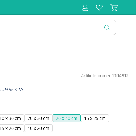
r
Behandeling
Diagnose
Monitoring
Chirurgie
SLUITEN
Artikelnummer
1004912
cl. 9 % BTW
10 x 30 cm
20 x 30 cm
20 x 40 cm
15 x 25 cm
15 x 20 cm
10 x 20 cm