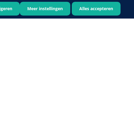
igeren
Meer instellingen
Alles accepteren
Bastos Viegas
1001396
Absorberende kompressen -
steriel - 20 x 20 cm - 1 x 30 st
1016397
ertrek - non woven -
 wit - 1 x 400 st
›
6
7