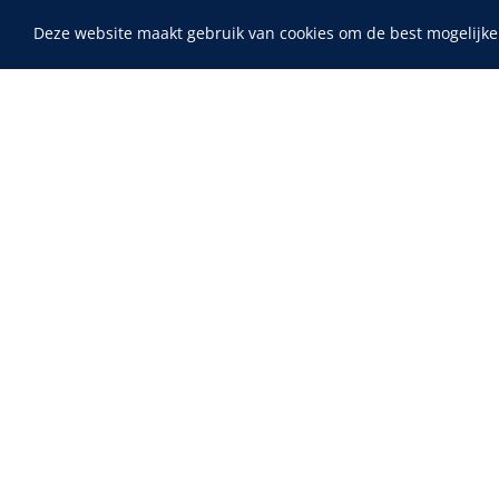
Deze website maakt gebruik van cookies om de best mogelijke
Home
Fysiotherapie & Revalidatie
Incontinentiezorg
Maimed
Instrumenten
MaiMed-por
15 x 9 cm - 
ADL & Comfortzorg
EHBO & Reanimatie
Infrastructuur
Behandeling
Diagnose
Monitoring
Chirurgie