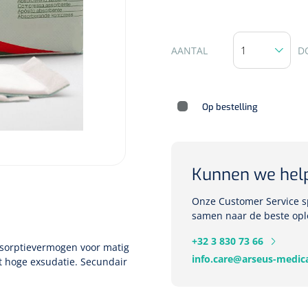
AANTAL
D
Deb Stoko
Dispense
wit - chr
Op bestelling
Nopa
1207664
Vaatklem Pean - zonder
tanden - gebogen - 14 cm - 1 st
Kunnen we hel
Onze Customer Service sp
samen naar de beste opl
+32 3 830 73 66
sorptievermogen voor matig
info.care@arseus-medica
t hoge exsudatie. Secundair