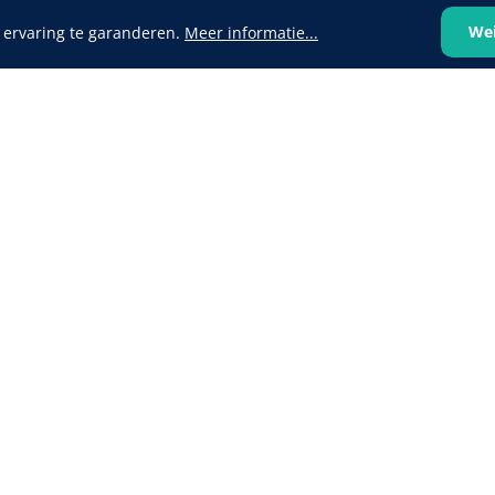
We
 ervaring te garanderen.
Meer informatie...
VOLTRA
1624428
1539440
VOLTRA I - Travel Suitcase -
efix transparent -
Strap Mount Layout
Mölnlycke
1 x 25 st
Schoenov
35 g/m² -
‹
1
2
3
4
5