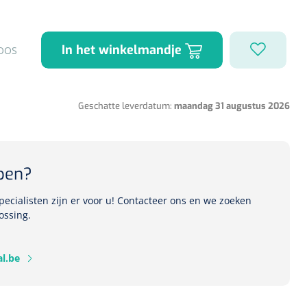
In het winkelmandje
OOS
1541357
r Deb transparant -
oom - 1 st
Geschatte leverdatum:
maandag 31 augustus 2026
pen?
ecialisten zijn er voor u! Contacteer ons en we zoeken
ossing.
l.be