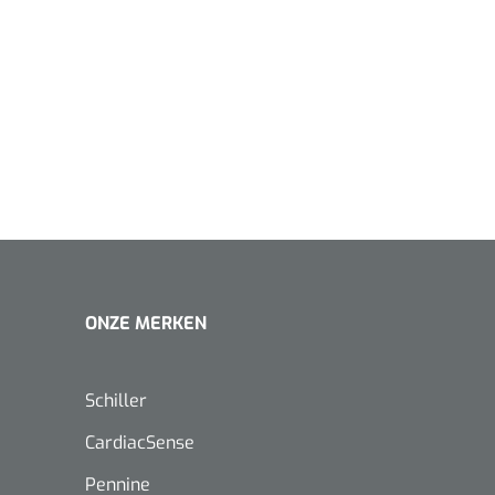
1620365
Evenup Sole - L
Nopa
st
Tang Colli
1007140
D™ silk
 3/0 - 16 mm - 75
- 1 st
ONZE MERKEN
Mölnlycke
Mölnlycke
1010460
Mepilex 
Mesalt® zoutverband - 7,5 x
23 cm - 1
7,5 cm - steriel - 30 st
Schiller
CardiacSense
Pennine