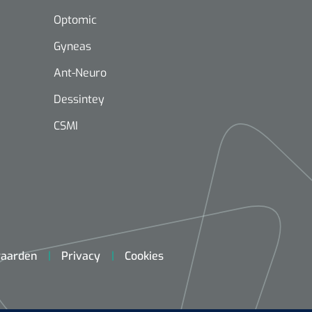
Optomic
Gyneas
Ant-Neuro
Dessintey
Mölnlycke
1603705
Mepilex® Ag - 20 x 50 cm - 2
CSMI
st
Griffioen
Standaar
stomp/st
1572568
 schaar TUC recht
aarden
Privacy
Cookies
rp - 14,5 cm / 1 st