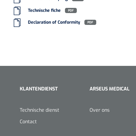
VACOped - 
Technische fiche
PDF
(44-46) - 1 
Declaration of Conformity
PDF
PERMA-HAN
hechtdraad
cm - FW502 
KLANTENDIENST
ARSEUS MEDICAL
Technische dienst
Over ons
Contact