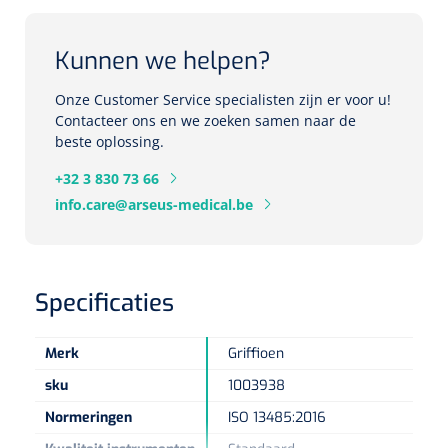
Herbruikbare curetten
Laser chirurgie
Massagetherapie
Holters
Kunnen we helpen?
Biopsie punch
Surgical suction
ECG's
Ouderen Comfortzorg
Onze Customer Service specialisten zijn er voor u!
Contacteer ons en we zoeken samen naar de
Verpleegdekens
beste oplossing.
Spirometers
+32 3 830 73 66
Warmtetherapie
info.care@arseus-medical.be
Dopplers
Fixatiemateriaal
Foetale dopplers
Positioneringsmateriaal
Vasculaire dopplers
Specificaties
Aangepaste kledij
Foetale en Vasculaire dopplers
Merk
Griffioen
Diversen
sku
1003938
Lichtdiagnostiek
Normeringen
ISO 13485:2016
Verzwaringsdekens
Colposcopen