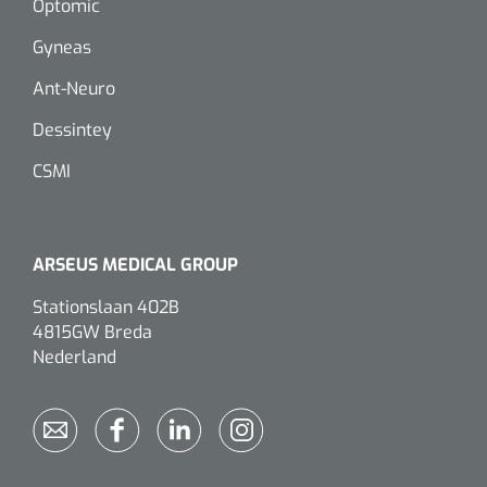
Optomic
Dispenser Deb transparant - wit - chroom - 1 st
Douchetabouretten
Gyneas
Toiletverhogers
Ant-Neuro
Toiletbeugels
Dessintey
CSMI
Transferhulpmiddelen
Glijzeilen
ARSEUS MEDICAL GROUP
Draaischijven
Stationslaan 402B
4815GW Breda
Nederland