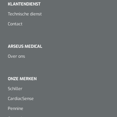
KLANTENDIENST
Koffiebekers
Technische dienst
Badkamerhulpmiddelen
Contact
Doucherolstoelen
Douchestoelen
ARSEUS MEDICAL
Diversen badkamerhulpmiddelen
Over ons
Doucheramen
ONZE MERKEN
Douchebrancard
Schiller
Wandbeugels
CardiacSense
Toiletstoelen
Pennine
Deb Stoko
1541357