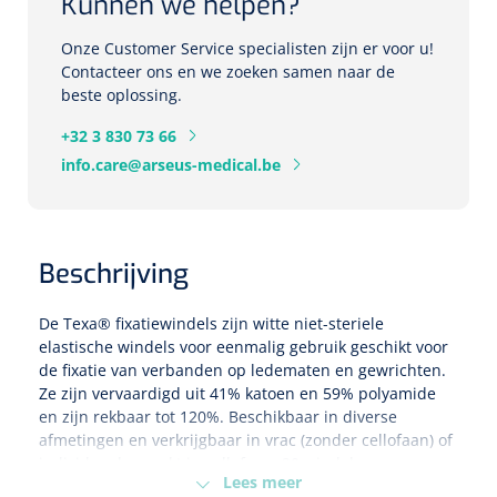
Kunnen we helpen?
Eethulpmiddelen
Onze Customer Service specialisten zijn er voor u!
Urologie
Contacteer ons en we zoeken samen naar de
Bestek
beste oplossing.
+32 3 830 73 66
Eetplateau's
info.care@arseus-medical.be
Onderleggers
Slabben
Nopa
1207664
Beschrijving
Vaatklem Pean - zonder tanden - gebogen - 14 cm - 1 st
Borden
De
Texa®
fixatiewindels zijn witte niet-steriele
elastische windels voor eenmalig gebruik geschikt voor
de fixatie van verbanden op ledematen en gewrichten.
Drinkhulpmiddelen
Ze zijn vervaardigd uit 41% katoen en 59% polyamide
Opzetstukken voor bekers
en zijn rekbaar tot 120%. Beschikbaar in diverse
afmetingen en verkrijgbaar in vrac (zonder cellofaan) of
individueel verpakt in cellofaan. 20 windels per
Bekers
Lees meer
verpakking.