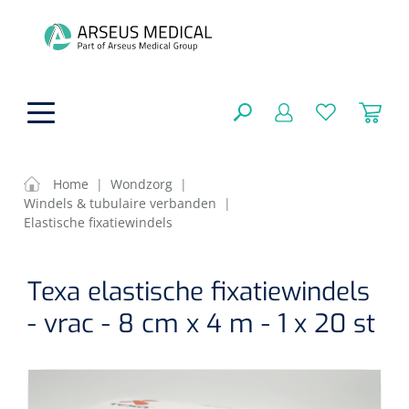
hoofdinhoud
Home
|
Wondzorg
|
Windels & tubulaire verbanden
|
Fysiotherapie & Revalidatie
Elastische fixatiewindels
SLUITEN
FILTEREN
Incontinentiezorg
Functionele revalidatie
Texa elastische fixatiewindels
Hand/arm revalidatie
- vrac - 8 cm x 4 m - 1 x 20 st
Instrumenten
Eenmalige sondes
ZOEKRESULTATEN
Gangrevalidatie
Nelatonsondes
ADL & Comfortzorg
Klemmen
Vrouwensondes
Analytische revalidatie