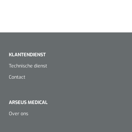
Dispenser Deb transparant - wit - chroom - 1 st
Douchetabouretten
Toiletverhogers
Toiletbeugels
Transferhulpmiddelen
KLANTENDIENST
Glijzeilen
Technische dienst
Draaischijven
Contact
ARSEUS MEDICAL
Over ons