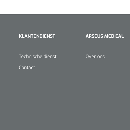
Rust ECG
FHR met audio- en
Spirometers
numerieke
weergave
KLANTENDIENST
ARSEUS MEDICAL
Vasculaire dopplers
Doppler
Technische dienst
Over ons
Waveform
Contact
Audio
Bidirectionele
bloedstroomvisualisatie
IOP Doppler
Doppler Kit
Foetale en Vasculaire