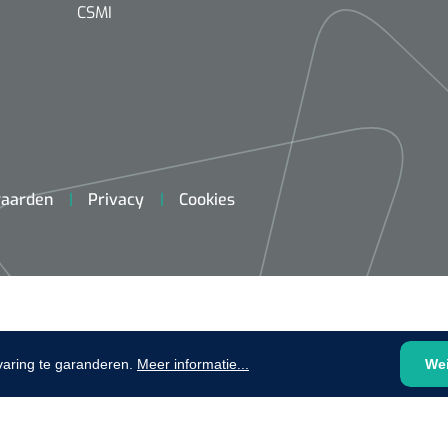
plooibaar - 32 cm - 1 st
CSMI
1620365
Evenup Sole - L
Nopa
st
Tang Colli
aarden
Privacy
Cookies
1007140
D™ silk
 3/0 - 16 mm - 75
- 1 st
Mölnlycke
Mölnlycke
1010460
Mepilex 
Mesalt® zoutverband - 7,5 x
varing te garanderen.
Meer informatie...
We
23 cm - 1
7,5 cm - steriel - 30 st