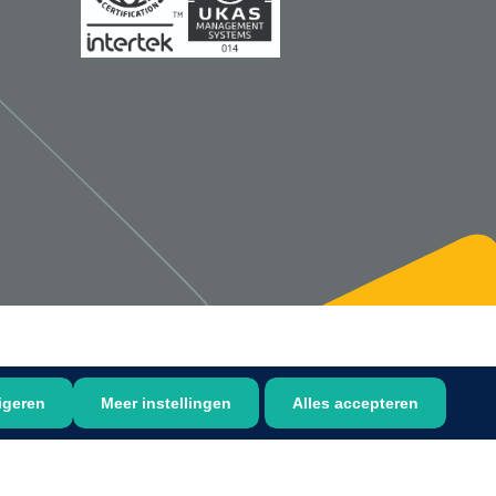
1533499
n clip - 13 cm - 1 st
Gyneas
1518880
Endobiopsie - standaard
model CH9 - 1 x 25 st
1104114
border sacrum - 23 x
igeren
Meer instellingen
Alles accepteren
 x 5 st