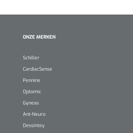
ONZE MERKEN
Schiller
CardiacSense
Pennine
Optomic
Gyneas
Ant-Neuro
Nopa
1208566
Dessintey
Hysterometer Sims - niet