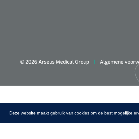
dopplers
VACOped - 
(44-46) - 1 
© 2026 Arseus Medical Group
Algemene voorw
PERMA-HAN
hechtdraad
cm - FW502 
Deze website maakt gebruik van cookies om de best mogelijke er
Home
Fysiotherapie & Revalidatie