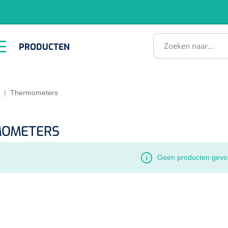
RODUCTEN
PRODUCTEN
Instrumenten
ADL &
EHBO &
Infrastructuu
Comfortzorg
Reanimatie
SULTATEN
|
Thermometers
MOMETERS
Geen producten gevo
1518857
lum - small/virgin
. 20 mm - 1 x 100 st